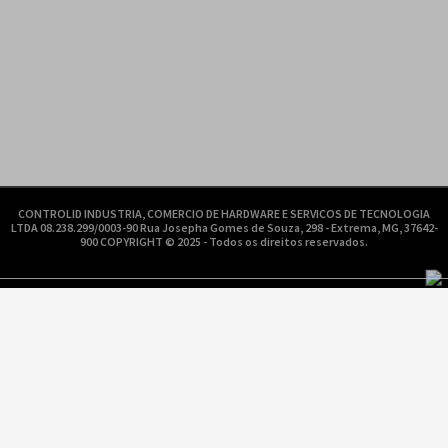
CONTROLID INDUSTRIA, COMERCIO DE HARDWARE E SERVICOS DE TECNOLOGIA
LTDA 08.238.299/0003-90 Rua Josepha Gomes de Souza, 298 - Extrema, MG, 37642-
900 COPYRIGHT © 2025 - Todos os direitos reservados.
DESENVOLVIMENTO:
TECNOLOGIA: